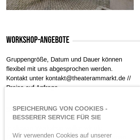
WORKSHOP-ANGEBOTE
Gruppengröße, Datum und Dauer können
flexibel mit uns abgesprochen werden.
Kontakt unter kontakt@theaterammarkt.de //
Preise auf Anfrage.
SPEICHERUNG VON COOKIES -
SCHAUSPIEL-WORKSHOP // GRUNDLAGEN
BESSERER SERVICE FÜR SIE
In diesem Workshop wollen wir die
Wir verwenden Cookies auf unserer
Grundlagen der Schauspieltechnik erlernen.