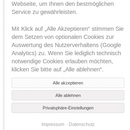
Webseite, um Ihnen den bestmöglichen
Wie entwickele ich eine Rolle? Wie verbinde
Service zu gewährleisten.
ich die Rolle mit mir? Wie bewege ich mich
auf der Bühne? Was sind die wichtigen
Mit Klick auf „Alle Akzeptieren“ stimmen Sie
Regeln im Zusammenspiel mit meinen
dem Setzen von optionalen Cookies zur
BühnenpartnerInnen? Welche Rolle spielt der
Auswertung des Nutzerverhaltens (Google
Raum? Was ist eigentlich Präsenz? Wie
Analytics) zu. Wenn Sie lediglich technisch
drücke ich Emotionen aus? All diesen Fragen
notwendige Cookies erlauben möchten,
wollen wir spielerischen Miteinander und
klicken Sie bitte auf „Alle ablehnen“.
mittels einiger Textfragmente aus klassischen
Alle akzeptieren
Theatertexten begegnen.
Es ist auch möglich,
Aufbaukurse zu buchen.
Alle ablehnen
Privatsphäre-Einstellungen
IMPROVISATIONSTHEATER-WORKSHOP
Impressum
Datenschutz