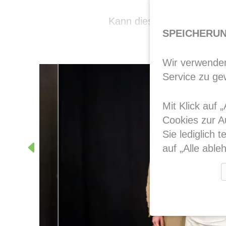
Kann diese Utopie geling
SPEICHERUN
Wir verwenden
Service zu ge
Mit Klick auf
Cookies zur A
Sie lediglich 
auf „Alle able