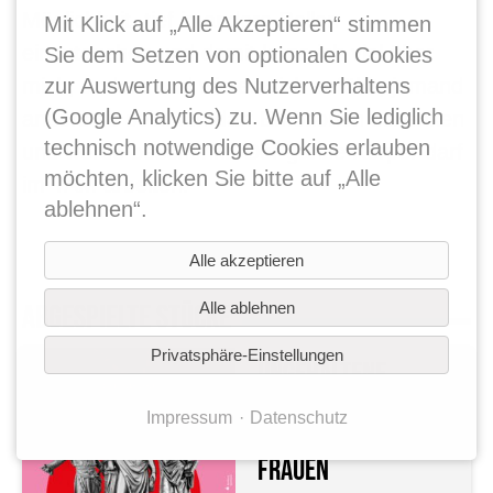
Möglichkeit, tief in andere Rollen
Mit Klick auf „Alle Akzeptieren“ stimmen
einzutauchen und damit lerne ich viel über
Sie dem Setzen von optionalen Cookies
zur Auswertung des Nutzerverhaltens
mich, andere und wie es sich anfühlt, jemand
(Google Analytics) zu. Wenn Sie lediglich
anders zu sein. Ich darf Emotionen schenken
technisch notwendige Cookies erlauben
und werde beschenkt. Der ganze Körper darf
möchten, klicken Sie bitte auf „Alle
im TAM arbeiten.
ablehnen“.
Alle akzeptieren
Alle ablehnen
ABGESPIELTE STÜCKE
Privatsphäre-Einstellungen
UNGEHALTENE
REDEN
Impressum
Datenschutz
UNGEHALTENER
FRAUEN