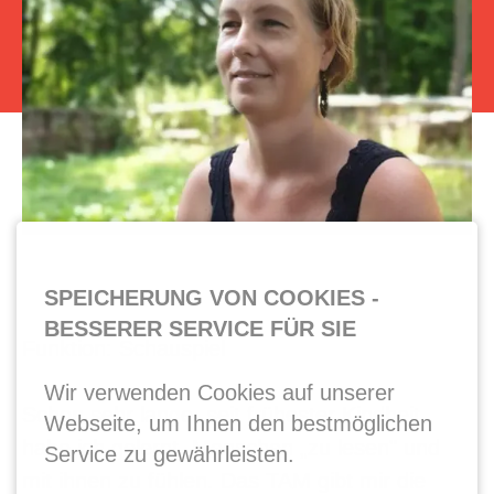
SPEICHERUNG VON COOKIES -
BESSERER SERVICE FÜR SIE
Funktion: Schauspiel
Wir verwenden Cookies auf unserer
Schon sehr lange, seit frühester Kindheit,
Webseite, um Ihnen den bestmöglichen
habe ich gelernt, Menschen „zu lesen" und
Service zu gewährleisten.
mit ihnen zu fühlen. Das TAM gibt mir die